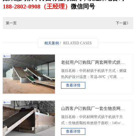
188-2802-0908（王经理）
微信同号
第一页
下一篇》
相关案例 /
RELATED CASES
老挝用户订购我厂两套网带式烘干
机
项目名称：中药材烘干机烘干方式：燃煤
热风炉设计温度：常温-80℃（可调、可
控）&n...
查看详情
山西客户订购我厂一套生物质网带
式烘干机
项目名称：中药材网带式烘干机烘干方
式：生物质颗粒有效烘干面积：140㎡烘
干物料：黄...
查看详情