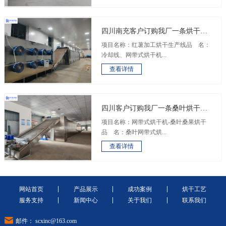
四川南充客户订购我厂一条烘干流
水线
项目名称：红薯加工烘干生产线品 名：
冷却线、网带式烘干机...
查看详情
四川客户订购我厂一条桑叶烘干加
工流水线
项目名称：网带式烘干机-桑叶桑果烘干
品 名：桑叶网带式烘...
查看详情
网站首页
产品展示
成功案例
烘干工艺
服务支持
新闻中心
关于我们
联系我们
邮件： scxinc@163.com