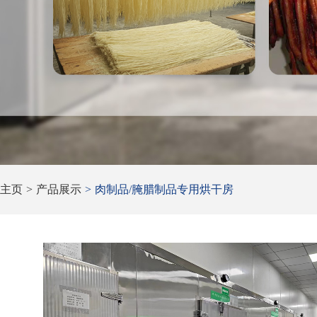
主页
>
产品展示
>
肉制品/腌腊制品专用烘干房