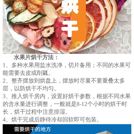
水果片烘干方法：
1、多种水果用盐水洗净，切片备用；不同的水果可
能需要去皮或削瓤。
2、整齐摆放到烘盘上，摆放时尽量不要重叠太多
层，以防烘干不均匀。
3、推入烘干房内，设置好烘干参数，根据不同水果
的含水量进行调整，一般就是8-12个小时的烘干时
长，烘干过程中注意排湿。
4、烘干完成后静待冷却回软即可包装。