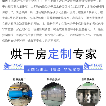
概述：
农副产品的烘干要点： 1、水份要求：农副产品的含水量通常都很大，烘
干前期需要大量排湿，大多数的物品烘干后水份需保持在12%以下，才能较长时间
保存； 2、成份保持：烘干过程需要确保碳水化合物不流失；维生素A易氧化，维
生素C受热易被破坏，也容易氧化；芳香类物质易挥发，容易流失，而芳香类物质
在很大程度上决定物料的风味。 3、物料色泽：在脱水烘干中保持物料的天然色泽
非常重要，如处理不当，容易出现黄色，褐色或者黑色等不良颜色变化。 4、温度
控制精准：农副产品的烘干温度一般控制在75度以下，相对湿度25-75%，才能确
保物料在烘干过程中成分不变化，组织不损坏。